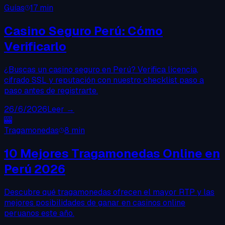
Guías
17
min
Casino Seguro Perú: Cómo
Verificarlo
¿Buscas un casino seguro en Perú? Verifica licencia,
cifrado SSL y reputación con nuestro checklist paso a
paso antes de registrarte.
26/6/2026
Leer →
🎰
Tragamonedas
8
min
10 Mejores Tragamonedas Online en
Perú 2026
Descubre qué tragamonedas ofrecen el mayor RTP y las
mejores posibilidades de ganar en casinos online
peruanos este año.