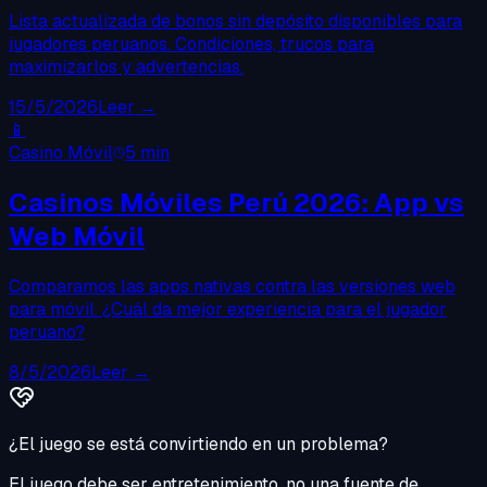
Lista actualizada de bonos sin depósito disponibles para
jugadores peruanos. Condiciones, trucos para
maximizarlos y advertencias.
15/5/2026
Leer →
📱
Casino Móvil
5
min
Casinos Móviles Perú 2026: App vs
Web Móvil
Comparamos las apps nativas contra las versiones web
para móvil. ¿Cuál da mejor experiencia para el jugador
peruano?
8/5/2026
Leer →
¿El juego se está convirtiendo en un problema?
El juego debe ser entretenimiento, no una fuente de