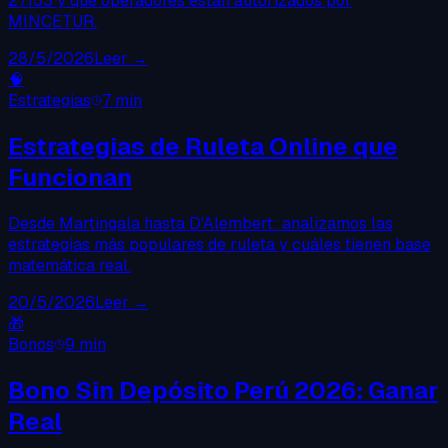
27153 y qué operadores están autorizados por
MINCETUR.
28/5/2026
Leer →
🧠
Estrategias
7
min
Estrategias de Ruleta Online que
Funcionan
Desde Martingala hasta D'Alembert: analizamos las
estrategias más populares de ruleta y cuáles tienen base
matemática real.
20/5/2026
Leer →
🎁
Bonos
9
min
Bono Sin Depósito Perú 2026: Ganar
Real