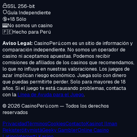
SSL 256-bit
Guía Independiente
🔞
+18 Sólo
🎰
No somos un casino
🇵🇪
Hecho para Perú
Aviso Legal:
CasinoPerú.com es un sitio de información y
comparación independiente. No somos un operador de
casino ni aceptamos apuestas. Podemos recibir
comisiones de afiliados de los casinos que recomendamos,
lo que no influye en nuestras valoraciones. Los juegos de
azar implican riesgo económico. Juega solo con dinero
que puedas permitirte perder. Solo para mayores de 18
años. Si el juego te está causando problemas, contacta
con la
Línea de Ayuda para el Juego
.
© 2026 CasinoPerú.com — Todos los derechos
reservados
Privacidad
Términos
Cookies
Contacto
Kasinot Ilman
Rekisteröitymistä
Geeky Gambler
Online Casino
Latino
Internetti Kasino