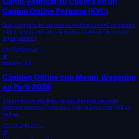
Cómo Verificar tu Cuenta en un
Casino Online Peruano (KYC)
Guía completa del proceso de verificación KYC en casinos
online: qué documentos necesitas, cuánto tarda y cómo
evitar retrasos.
28/7/2026
Leer →
🎁
Bonos
7
min
Casinos Online con Menor Wagering
en Perú 2026
Los bonos con requisitos de apuesta más bajos del
mercado peruano. Compara y elige el bono más fácil de
liberar.
27/7/2026
Leer →
💳